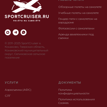
Обзорные полеты на самолете
Учебные полеты на самолете
Гендер пати с самолетом на
аэродроме
Фотосессии с самолетами
Аренда авиатехники под
съемки
© 2011-2025 SportCruiser а.
Конаково, Тверская область,
Конаковский муниципальный
округ, Селиховское сельское
поселение
УСЛУГИ
ДОКУМЕНТЫ
Аэросъемка (АФС)
Политика
конфиденциальности
СЛГ
Политика использования
Cookies