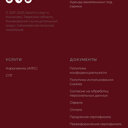
Аренда авиатехники под
съемки
© 2011-2025 SportCruiser а.
Конаково, Тверская область,
Конаковский муниципальный
округ, Селиховское сельское
поселение
УСЛУГИ
ДОКУМЕНТЫ
Аэросъемка (АФС)
Политика
конфиденциальности
СЛГ
Политика использования
Cookies
Согласие на обработку
персональных данных
Оферта
Оплата
Продление сертификата
Переоформление сертификата