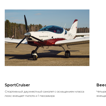
SportCruiser
Beec
Спортивный двухместный самолет с оснащением класса
Четыр
люкс вмещает пилота и 1 пассажира
вмещае