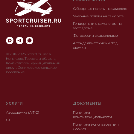
Обзорные полеты на самолете
Учебные полеты на самолете
Гендер пати с самолетом на
аэродроме
Фотосессии с самолетами
Аренда авиатехники под
съемки
© 2011-2025 SportCruiser а.
Конаково, Тверская область,
Конаковский муниципальный
округ, Селиховское сельское
поселение
УСЛУГИ
ДОКУМЕНТЫ
Аэросъемка (АФС)
Политика
конфиденциальности
СЛГ
Политика использования
Cookies